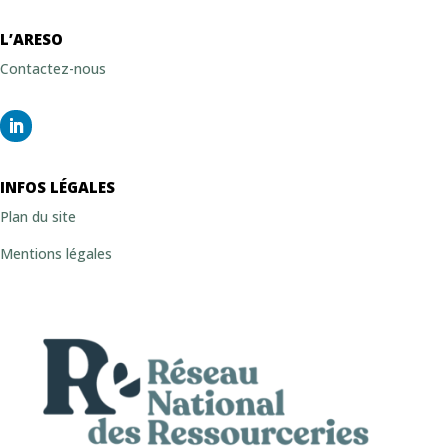
a
L’ARESO
t
i
Contactez-nous
v
e
:
INFOS LÉGALES
Plan du site
Mentions légales