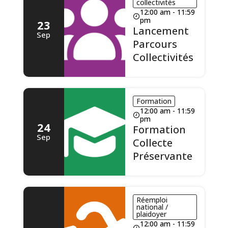
collectivités
12:00 am - 11:59
pm
23
Lancement
Sep
Parcours
Collectivités
Formation
12:00 am - 11:59
pm
24
Formation
Sep
Collecte
Préservante
Réemploi
national /
plaidoyer
12:00 am - 11:59